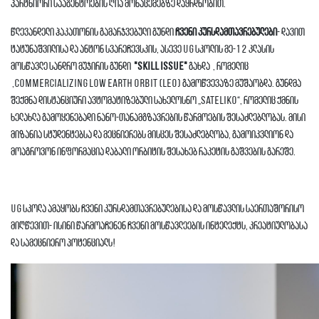
პარტნიორი სააგენტოების ღია მონაცემებზე დაყრდნობით.
წლევანდელი ჰაკათონის გამარჯვებული გუნდი
ჩვენი კურსდამთავრებულები
- დავით
ტატუნაშვილისა და ანტონ სვარეჩევსკის, ასევე UG სკოლის მე-12 კლასის
მოსწავლე სანდრო მუჯირის გუნდი
"Skill Issue"
გახდა , რომელიც
,Commercializing Low Earth Orbit (LEO) გამოწვევაზე მუშაობდა. გუნდმა
შექმნა დისტანციური ავტომატიზებული სახელოსნო „Sateliko“, რომელიც ქმნის
ხელახლა გამოყენებადი ნანო-თანამგზავრების წარმოების შესაძლებლობას. მისი
მიზანია სტუდენტებსა და მეცნიერებს მისცეს შესაძლებლობა, გამოიკვლიონ და
მოაგროვონ ინფორმაცია დაბალი ორბიტის შესახებ რაკეტის გაშვების გარეშე.
UG სკოლა ამაყობს ჩვენი კურსდამთავრებულებისა და მოსწავლის საერთაშორისო
მიღწევით- ისინი წარმოაჩენენ ჩვენი მოსწავლეების ინტელექტს, კრეატიულობასა
და სამეცნიერო პოტენციალს!