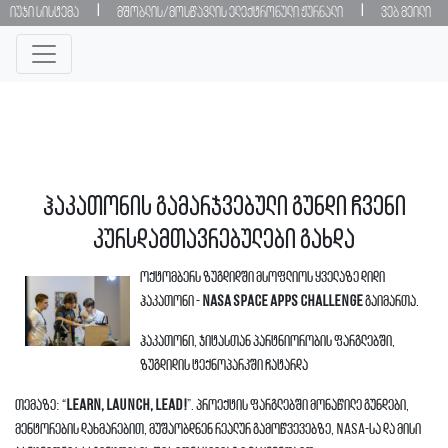
|
|
იუჯი სისტემა
მშობლის/მოსწავლის ელექტრონული ჟურნალი
ვებ მეილი
ჰაკათონის გამარჯვებული გუნდი ჩვენი
კურსდამთავრებულები გახდა
ოქტომბერს ზუგდიდში მსოფლიოს ყველაზე დიდი
ჰაკათონი -
NASA Space Apps Challenge
გაიმართა.
ჰაკათონი, ჯიტასთან პარტნიორობის ფარგლებში,
ზუგდიდის ტექნოპარკში ჩატარდა
თემაზე: “
Learn, Launch, Lead!
”. პროექტის ფარგლებში მონაწილე გუნდები,
მენტორების დახმარებით, მუშაობდნენ რეალურ გამოწვევებზე, NASA-სა და მისი