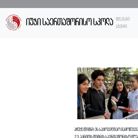
მთავარი
იუჯი საერთაშორისო სკოლა
გვერდი
აჩუქე წიგნი-ეს საყოველთაო გამოწვევა
23 აპრილის წიგნის საერთაშორისო დღეა