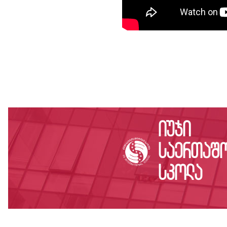
იუჯი
საერთაშ
სკოლა