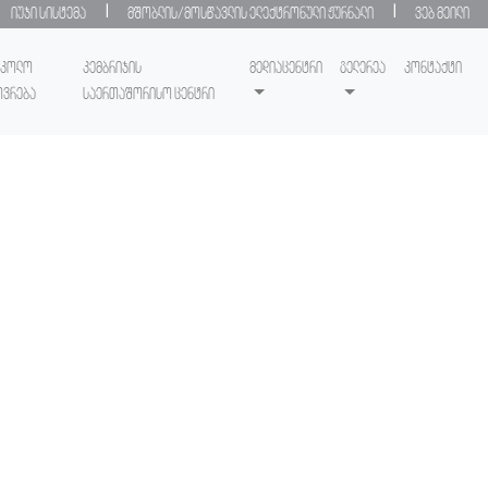
|
|
იუჯი სისტემა
მშობლის/მოსწავლის ელექტრონული ჟურნალი
ვებ მეილი
სკოლო
კემბრიჯის
მედიაცენტრი
გელერეა
კონტაქტი
ოვრება
საერთაშორისო ცენტრი