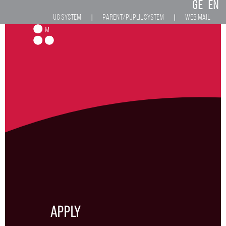
GE
EN
UG System
Parent/Puplil System
Web Mail
|
|
M
Apply