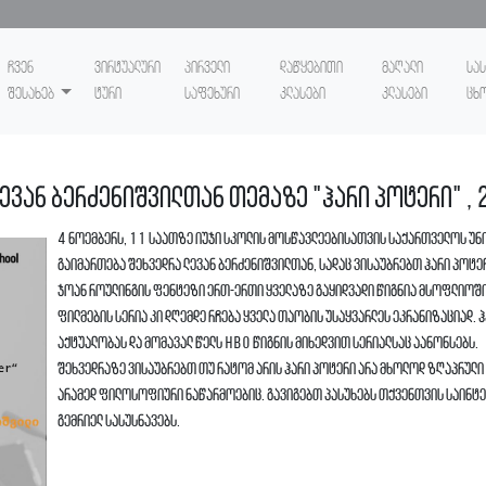
ჩვენ
ვირტუალური
პირველი
დაწყებითი
მაღალი
სა
შესახებ
ტური
საფეხური
კლასები
კლასები
ცხ
ლევან ბერძენიშვილთან თემაზე "ჰარი პოტერი" ,
4 ნოემბერს, 11 საათზე იუჯი სკოლის მოსწავლეებისათვის საქართველოს უნ
გაიმართება შეხვედრა ლევან ბერძენიშვილთან, სადაც ვისაუბრებთ ჰარი პოტ
ჯოან როულინგის ფენტეზი ერთ-ერთი ყველაზე გაყიდვადი წიგნია მსოფლიოში
ფილმების სერია კი დღემდე რჩება ყველა თაობის უსაყვარლეს ეკრანიზაციად. 
აქტუალობას და მომავალ წელს HBO წიგნის მიხედვით სერიალსაც აანონსებს.
შეხვედრაზე ვისაუბრებთ თუ რატომ არის ჰარი პოტერი არა მხოლოდ ზღაპრული 
არამედ ფილოსოფიური ნაწარმოებიც. გავიგებთ პასუხებს თქვენთვის საინტ
გემრიელ სასუსნავებს.