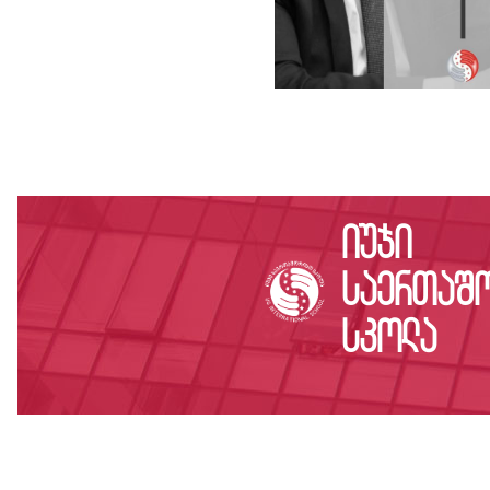
იუჯი
საერთაშ
სკოლა