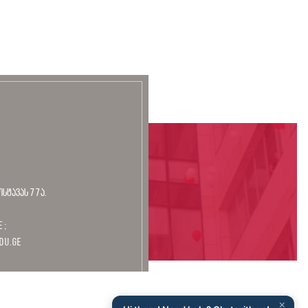
ოსტავას 77ა.
 ;
du.ge
×