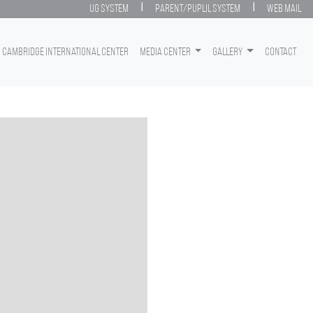
|
|
UG System
Parent/Puplil System
Web Mail
Cambridge International Center
Media center
Gallery
Contact