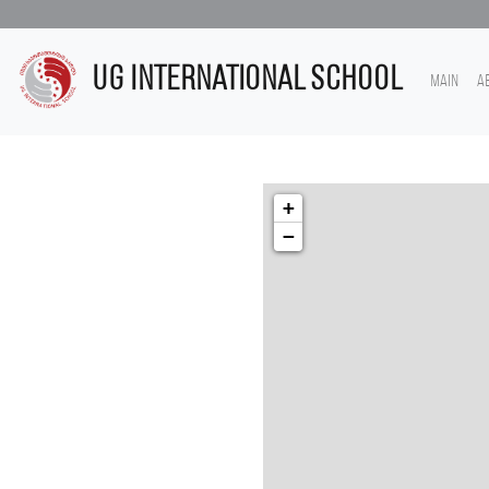
UG International School
Main
A
+
−