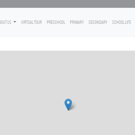
bout Us
Virtual Tour
Preschool
Primary
Secondary
School life