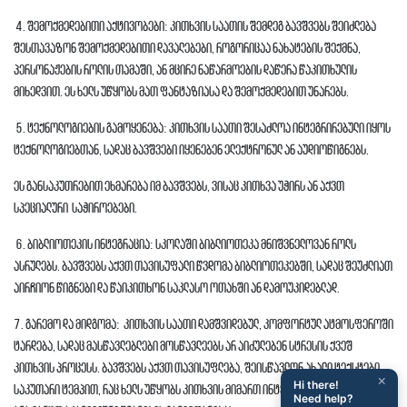
4. შემოქმედებითი აქტივობები: კითხვის საათის შემდეგ ბავშვებს შეიძლება
შესთავაზონ შემოქმედებითი დავალებები, როგორიცაა ნახატების შექმნა,
პერსონაჟების როლის თამაში, ან მცირე ნაწარმოების დაწერა წაკითხულის
მიხედვით. ეს ხელს უწყობს მათ ფანტაზიასა და შემოქმედებით უნარებს.
5. ტექნოლოგიების გამოყენება: კითხვის საათი შესაძლოა ინტეგრირებული იყოს
ტექნოლოგიებთან, სადაც ბავშვები იყენებენ ელექტრონულ ან აუდიოწიგნებს.
ეს განსაკუთრებით ეხმარება იმ ბავშვებს, ვისაც კითხვა უჭირს ან აქვთ
სპეციალური საჭიროებები.
6. ბიბლიოთეკის ინტეგრაცია: სკოლაში ბიბლიოთეკა მნიშვნელოვან როლს
ასრულებს. ბავშვებს აქვთ თავისუფალი წვდომა ბიბლიოთეკებში, სადაც შეუძლიათ
აირჩიონ წიგნები და წაიკითხონ საკლასო ოთახში ან დამოუკიდებლად.
7. გარემო და მიდგომა: კითხვის საათი დამშვიდებულ, კომფორტულ ატმოსფეროში
ტარდება, სადაც მასწავლებლები მოსწავლეებს არ აიძულებენ სტრესის ქვეშ
კითხვის პროცესს. ბავშვებს აქვთ თავისუფლება, შეისწავლონ ახალი ტექსტები
×
Hi there!
საკუთარი ტემპით, რაც ხელს უწყობს კითხვის მიმართ ინტერესის გაღვივებას და
Need help?