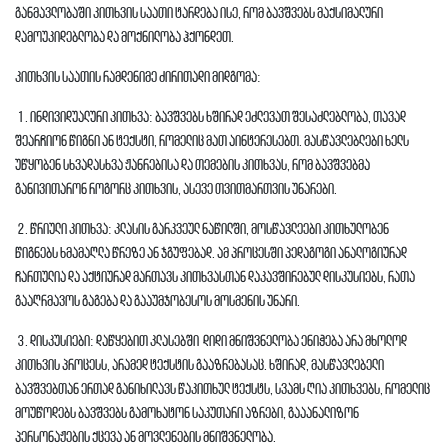
განმავლობაში კითხვის საათი ტარდება ისე, რომ ბავშვებს მაქსიმალური
დამოუკიდებლობა და მოქნილობა ჰქონდეთ.
კითხვის საათის რამდენიმე ძირითადი მიდგომა:
1. ინდივიდუალური კითხვა: ბავშვებს ხშირად ეძლევათ შესაძლებლობა, თავად
შეარჩიონ წიგნი ან ტექსტი, რომელიც მათ აინტერესებთ. მასწავლებლები ხელს
უწყობენ სხვადასხვა ჟანრებისა და თემების კითხვას, რომ ბავშვებმა
განივითარონ როგორც კითხვის, ასევე თვითმართვის უნარები.
2. წრიული კითხვა: კლასის გარკვეულ ნაწილში, მოსწავლეები კითხულობენ
წიგნებს ხმამაღლა წრეზე ან ჯგუფებად. ამ პროცესში პედაგოგი ანალოგიურად
ჩართულია და აქტიურად მართავს კითხვასთან დაკავშირებულ დისკუსიებს, რათა
გააღრმავოს გაგება და გააუმჯობესოს მოსმენის უნარი.
3. დისკუსიები: დაწყებით კლასებში დიდი მნიშვნელობა ენიჭება არა მხოლოდ
კითხვის პროცესს, არამედ ტექსტის გააზრებასაც. ხშირად, მასწავლებელი
ბავშვებთან ერთად განიხილავს წაკითხულ ტექსტს, სვამს ღია კითხვებს, რომელიც
მოუწოდებს ბავშვებს გამოხატონ საკუთარი აზრები, გააანალიზონ
პერსონაჟების ქცევა ან მოვლენების მნიშვნელობა.