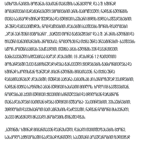
სთხოვს რაიმეს მოტანას მასთან თამაშის სანაცვლოდ, და ა.შ. ხშირად
მომართვები გადაჭარბებული ემოციებით არის გამოწვეული, რადგან ბულინგის
თემა საკმაოდ ხშირად შუქდება და მუდმივი საუბარი მიდის მედია საშუალებებით.
არ უნდა დაგვავიწყდეს, რომ დაწყებით კლასებში ბავშვებს შორის დიალოგები
„აღარ ვარ შენი მეგობარი“, „მაჩუქე თორე გაგებუტები“ და ა.შ. არ არის ბულინგი და
ტიპური განვითარების პროცესია, რომელზეც რა თქმა უნდა ვრეაგირებთ- ბავშვებს
სწორ კომუნიკაციას ვასწავლით, თუმცა ამას ბულინგს ვერ დავარქმევთ.
განხვავებული სიტუაციაა მაღალ კლასებში. (6 კლასიდან 12 ჩათვლით)
მოზარდებში უკვე გამიზნულად ხდება გარკვეული ქმედებების განხორციელება და
ხშირად სკოლისგან ფარულად კიბერ ბულინგს მიმათავენ. რა თქმა უნდა
დამამთავრებელ კლასებში, თუნდაც პატარა კამათსაც კი სერიოზულად ვეკიდებით,
რადგან მეტია საფრთხე ამან მუდმივი ხასიათი მიიღოს. ხოლო იმ ბავშვებთან,
რომლებსაც აქვთ მუდმივი ქცევითი სირთულეები და ცდილობენ დაჩაგრონ
თანაკლასელები მათთან ხდება მუდმივი მუშაობა- ვაკვირდებით, ვესაუბრებით,
ვცდილობთ დავეხმაროთ მათ აგრესიის დაძლევაში, რადგან როგორც მსხვერპლი,
ასევე მჩაგვრელი მრავალი პრობლემის წინაშე დგას.
„ბულინგს“ ხშირად მიმართავენ დეპრესიული, დაბალი თვითშეფასების მქონე,
სასკოლო აქტივობაში ნაკლებად ჩართული, საკუთარი პოპულარობით ზედმეტად