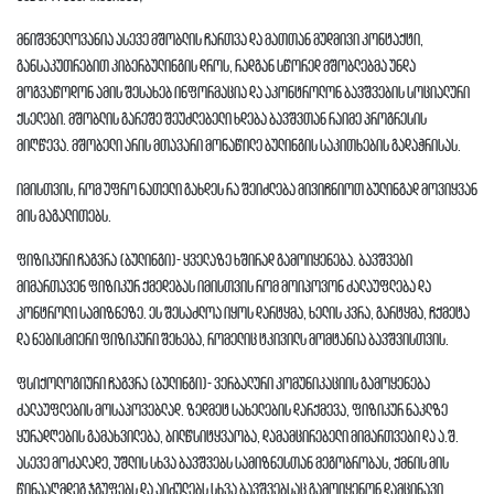
მნიშვნელოვანია ასევე მშობლის ჩართვა და მათთან მუდმივი კონტაქტი,
განსაკუთრებით კიბერბულინგის დროს, რადგან სწორედ მშობლებმა უნდა
მოგვაწოდონ ამის შესახებ ინფორმაცია და აკონტროლონ ბავშვების სოციალური
ქსელები. მშობლის გარეშე შეუძლებელი ხდება ბავშვთან რაიმე პროგრესის
მიღწევა. მშობელი არის მთავარი მონაწილე ბულინგის საკითხების გადაჭრისას.
იმისთვის, რომ უფრო ნათელი გახდეს რა შეიძლება მივიჩნიოთ ბულინგად მოვიყვან
მის მაგალითებს.
ფიზიკური ჩაგვრა (ბულინგი)- ყველაზე ხშირად გამოიყენება. ბავშვები
მიმართავენ ფიზიკურ ქმედებას იმისთვის რომ მოიპოვონ ძალაუფლება და
კონტროლი სამიზნეზე. ეს შესაძლოა იყოს დარტყმა, ხელის კვრა, გარტყმა, ჩქმეტა
და ნებისმიერი ფიზიკური შეხება, რომელიც ტკივილს მომტანია ბავშვისთვის.
ფსიქოლოგიური ჩაგვრა (ბულინგი)- ვერბალური კომუნიკაციის გამოყენება
ძალაუფლების მოსაპოვებლად. ზედმეტ სახელების დარქმევა, ფიზიკურ ნაკლზე
ყურადღების გამახვილება, ბილწსიტყვაობა, დამამცირებელი მიმართვები და ა.შ.
ასევე მოძალადე, უშლის სხვა ბავშვებს სამიზნესთან მეგობრობას, ქმნის მის
წინააღმდეგ ჯგუფებს და აიძულებს სხვა ბავშვებსაც გამოიყენონ დამცინავი