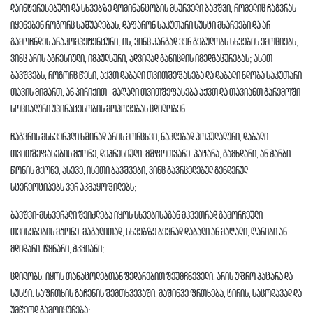
დაინტერესებული და სხვებზე დომინანტობის მსურველი ბავშვი, რომელიც ჩაგვრას
იყენებენ როგორც საშუალებას, დაფარონ საკუთარი სუსტი მხარეები და არ
გამოჩნდეს არაკომპეტენტური; ის, ვინც კარგად ვერ გებულობს სხვების ემოციებს;
ვინც არის აგრესიული, იმპულსური, ადვილად განიცდის იმედგაცურებას; ასეთ
ბავშვებს, როგორც წესი, აქვთ დაბალი თვითშეფასება და დაბალი ნდობა საკუთარი
თავის მიმართ, ან პირიქით - მაღალი თვითშეფასება აქვთ და თავიანთ გარემოში
სოციალური უპირატესობის მოპოვებას ცდილობენ.
ჩაგვრის მსხვერპლი ხშირად არის მორცხვი, ნაკლებად პოპულალური, დაბალი
თვითშეფასების მქონე, დეპრესიული, მშფოთვარე, პატარა, გამხდარი, ან ჭარბი
წონის მქონე, ასევე, ისეთი ბავშვები, ვინც გავრცელებულ გენდერულ
სტერეოტიპებს ვერ აკმაყოფილებს;
ბავშვი-მსხვერპლი შეიძლება იყოს სხვებისაგან მკვეთრად გამორჩეული
თვისებების მქონე, მაგალითად, სხვებზე ბევრად დაბალი ან მაღალი, ღარიბი ან
მდიდარი, წყნარი, ჭკვიანი;
ცდილობს, იყოს თანატოლებთან შედარებით შეუმჩნეველი, არის უფრო პატარა და
სუსტი. საფრთხის გაჩენის შემთხვევაში, მაშინვე ფრთხება, ტირის, საცოდავად და
უმწეოდ გამოიყურება;