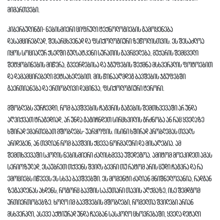
მიმართვები.
კიბერბულინგი- ნებისმიერი ციფრული ტექნოლოგიების გამოყენება
დასამცირებლად, შესარცხვენად და ფსიქოლოგიური ზეწოლისთვის. ეს შესაძლოა
იყოს სოციალურ ქსელში გულსატკენი სურათის გავრცელება, მუქარის შემცველი
შეტყობინების მიწერა, გვეერდებისა და ჯგუფების შექმნა მსხვერპლის ფოტოებით
და დამამცირებელი მეტსახელებით. მის წინააღმდეგ ბავშების ჯგუფებში
გაერთიანება და ერთობლივი დაცინვა, ფსიქოლოგიური ტერორი.
მშობლებს ვურჩევდი, რომ ბავშვების ჩაგვრის გაგების შემთხვევაში არ უნდა
აღვიქვათ ტრაგედიად, არ უნდა გაგიჩნდეთ სირცხვილის გრძნობა ან რაც ყველაზე
ხშირად ემართებათ მშობლებს- უარყოფის. ისინი ხშირად პრობლემას თვალს
არიდებენ, ან თვლიან რომ ბავშვის ქცევა ნორმალური და მისაღებია. ამ
შემთხვევაში სკოლის ნებისმიერი ძალისხმევა უშედეგოა. ამიტომ მოეკიდეთ ამას
სერიოზულად, ესაუბრეთ თქვენს შვილს ბევრი თუ რატომ არის ცუდი ჩაგვრა და რა
ემოციებს იწვევს ეს სხვა ბავშვებში. ეს მომენტი ძალიან მნიშნელოვანია, რადგან
ზეგავლენას ახდენს, როგორც ბავშის საკუთარი თავის აღქმაზე, ისე შემდგომ
ურთიერთობებზე. ხოლო იმ ბავშვების მშობლები, რომელთა შვილები არიან
მსხვერპლი, ასევე აქტიურად უნდა ჩაებან სასკოლო ცხოვრებაში, ყველა დეტალი