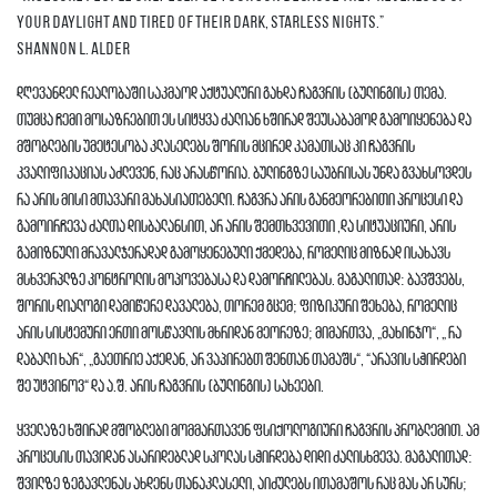
your daylight and tired of their dark, starless nights.”
Shannon L. Alder
დღევანდელ რეალობაში საკმაოდ აქტუალური გახდა ჩაგვრის (ბულინგის) თემა.
თუმცა ჩემი მოსაზრებით ეს სიტყვა ძალიან ხშირად შეუსაბამოდ გამოიყენება და
მშობლების უმეტესობა კლასელებს შორის მცირედ კამათსაც კი ჩაგვრის
კვალიფიკაციას აძლევენ, რაც არასწორია. ბულინგზე საუბრისას უნდა გვახსოვდეს
რა არის მისი მთავარი მახასიათებელი. ჩაგვრა არის განმეორებითი პროცესი და
გამოირჩევა ძალთა დისბალანსით, არ არის შემთხვევითი ,და სიტუაციური, არის
გამიზნული მრავალჯერადად გამოყენებული ქმედება, რომელიც მიზნად ისახავს
მსხვერპლზე კონტროლის მოპოვებასა და დამორჩილებას. მაგალითად: ბავშვებს,
შორის დიალოგი დამიწერე დავალება, თორემ გცემ; ფიზიკური შეხება, რომელიც
არის სისტემური ერთი მოსწავლის მხრიდან მეორეზე; მიმართვა, „მახინჯო“, „ რა
დაბალი ხარ“, „გაეთრიე აქედან, არ ვაპირებთ შენთან თამაშს“, “არავის სჭირდები
შე უტვინოვ“ და ა.შ. არის ჩაგვრის (ბულინგის) სახეები.
ყველაზე ხშირად მშობლები მომმართავენ ფსიქოლოგიური ჩაგვრის პრობლემით. ამ
პროცესის თავიდან ასარიდებლად სკოლას სჭირდება დიდი ძალისხმევა. მაგალითად:
შვილზე ზეგავლენას ახდენს თანაკლასელი, აიძულებს ითამაშოს რაც მას არ სურს;