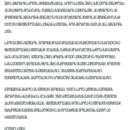
უნდა აცნობონ სკოლის ადმინისტრაციას, ხოლო ბავშვს უნდა ასწავლონ ყურადღება
არ მიაქციოს მოძალადეს, დაცინვა გადაიყვანოს ხუმრობაში, არ იტირონ და არ
მოიწყინონ აგრესორის წინაშე და თავი მოაჩვენონ ვითომ არ ეწყინათ და რაც
ყველაზე მნიშნელოვანია აუხნან ბავშვებს, რომ პრობლემა მათ კი არა აგრესორს
აქვს.
სკოლამ უნდა იმუშაოს, როგორც მოძალადესთან ისე ჩაგრულთან და რაც ყველაზე
მნიშვნელოვანია მთლიანად კლასთან, რადგან მოძალადე შესაძლოა გადაერთოს
სხვა კლასელებზე. მუშაობა უნდა მოხდეს ყოველ კვირეულად და ფსიქოლოგმა
საგაკვეთილო პროცესის დროს უნდა გამოიყენოს ისეთი აქტივობები, რომელიც
მიმართულია ჯგუფის გაერთიანებაზე, ემპათიის ჩამოყალიბებაზე,
თვითშეფასების ამაღლებაზე და სოციალური უნარების გაუმჯობესებაზე.
ბულინგთან ბრძოლა ეს მუდმივი პროცესია. ყველა სკოლა აწყდება ბულინგის
პრობლემას სხვადასხვა კლასებში. ერთ სიტუაციასთან გამკლავების შემედეგ
ახალი სირთულე იჩენს თავს. მნიშვნელოვანია რომ სკოლა და მშობელი მუდმივად
იბრძოდნენ ჩაგვრის წინააღმდეგ და არ ტოვებდნენ მოზარდებს მარტო ამ
სირთულეებთან.
სოფიო კაშია