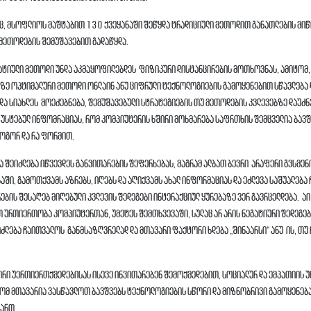
აც, მსოფლიოს მაშტაბით 130 ქვეყანაში შეწყდა ტრადიციული მეთოდით განათლების მიწ
 მეთოდების შემუშავებით გადაწყდა.
ნატიული მეთოდი უნდა აკმაყოფილებდეს ფიზიკური დისტანცირების მოთხოვნას, ამიტომ, 
ზე ოპტიმალური მეთოდი ონლაინ ანუ ციფრული ტექნოლოგიების გამოყენებით სწავლება დ
 და სიახლეს მოეძებნება, შემუშავებული სტრატეგიების თუ მეთოდების კვლევებზე დაუძ
ზუსტებულ ინფომრაციას, რომ კომპიუტერის ხშირი მოხმარება საფრთხის შემცველია ბავ
ოგორ და რა ფორმით.
ბა შეიძლება იწვევდეს განვითარების შეფერხებას, მაგრამ ალბათ ბევრი არაფერი გვსმენ
ში, გამოთქვამს აზრებს, იღებს და აღიქვამს ახალ ინფორმაციას და ეძლევა საშუალება
ების შესაღებ მიღებული კვლევის შედეგები ინტერაქციულ ყურებაზე ვერ გავრცელდება. აი
თ ურთიერთობა კომპიუტერთან, უმეტეს შემთხვევაში, სულაც არ არის ნეგატიური შედეგებ
ძლება ჩაითვალოს განმსაზღვრელად და მთავარი ფაქტორი ხდება „შინაარსი“ ანუ ის, თუ 
.
რი უერთიერთქმედებისას ისევე ინვითარებენ შემოქმედებით, სოციალურ და ემპათიის 
 რომ მთავარია ვასწავლოთ ბავშვებს ტექნოლოგიების სწორი და მიზნობრივი გამოყენება
მართ.