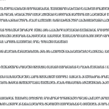
დეს წვდომა ნებისიერ ინფორმაციასთან, შევიმეცნოთ სიახლეები და გავხდეთ მონაწილ
ენ ონლაინ, ხდებიან უფრო მეტად აქტიურები და ცდილობენ მიაღწიონ მეტ აკადემიურად წა
ლობის ხარისხი უფროს კლასელ ბავშვებში. ისინი გახდნენ უფრო პასუხიმგებლიანნი საკ
არიან ფიზიკურად უმოძრაოდ. თუმცა ამის საპასუხოდ მკვლევარები გვეუბნებიან, რომ ცი
იზიკური ატქივობის გასაზრდელადაც. მაგალითად, შევთავაზოთ მათ ისეთი ვიდეო-რგოლ
მაგ. სპორტის გავეთილები, იოგა, ფიზიკური თამაშები)
ნ სწავლების წარმატებისთვის არის მის სპეციფიურ მახასიათებლებზე დაკვირვება, მათ
და შეუნარჩუნონ სოციალური ინტერქცია თავიანთ მეგობრებთან და ოჯახის წევრებთან ( მ
ესი მაქსიმალურად უნდა ააგონ ინტერაქციულ მეთოდზე. მაგრამ ეს არ გულისხმობს მოსწ
ლებლის მხრიდან მნიშვნელოვანია შემუშავდეს კლასის დიცსიპლინის სტრუქტუირების ახალ
აციებიდან, შეგვიძლია ვიფიქროთ, რომ სწორად ფორმირებული ონლაინ სასწავლო პროცეს
ხით საერთოდ არ განსხვავდებოდეს ტრადიციული მეთოდებისგან და მითუმეტეს არ იყოს 