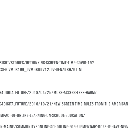
sight/stories/rethinking-screen-time-time-covid-19?
UcsE6IVMQs1r9_pvm9BuKv12Jpv-uENzK8Hz9TtM
ing4digitalfuture/2018/04/25/more-access-less-harm/
ng4digitalfuture/2016/10/21/new-screen-time-rules-from-the-american
mpact-of-online-learning-on-school-education/
-maine/community/online-schooling-for-elementary-does-it-have-negat