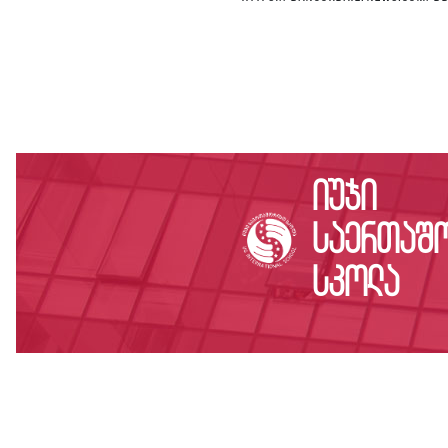
იუჯი
საერთაშ
სკოლა