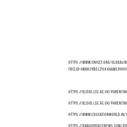
https://www.unicef.org/globalin
fbclid=IwAR2rBELZYjX4aawE8Vv
https://blogs.lse.ac.uk/parent
https://blogs.lse.ac.uk/parenti
https://www.educationworld.in/i
https://bangordailynews.com/bdn