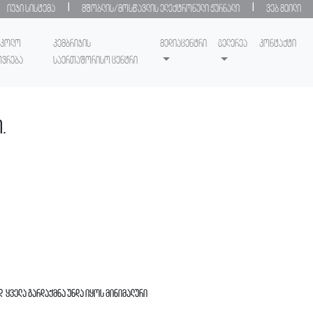
|
|
იუჯი სისტემა
მშობლის/მოსწავლის ელექტრონული ჟურნალი
ვებ მეილი
სკოლო
კემბრიჯის
მედიაცენტრი
გელერეა
კონტაქტი
ოვრება
საერთაშორისო ცენტრი
.
დ ყველა გარდაქმნა უნდა იყოს მინიმალური