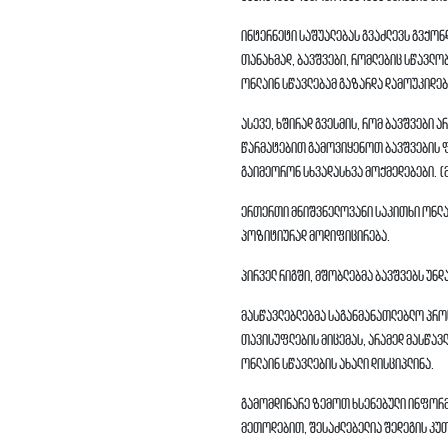
ინტერნეტი საშუალებას გვაძლევს გვქონ
თანახმად, ბავშვები, რომლებიც სწავლობ
ონლაინ სწავლებამ გაზარდა დამოუკიდებ
ასევე, ხშირად გვესმის, რომ ბავშვები 
წარმატებით გამოვიყენოთ ბავშვების ფ
გაიმეორონ სხვადასხვა მოქმედებები. (
ერთერთი მნიშვნელოვანი საკითხი ონლაი
პოზიტიურად მოდიფიცირება.
პირველ რიგში, მშობლებმა ბავშვებს უნ
მასწავლებლებმა საგანმანათლებლო პროც
თავისუფლების მიცემას, არამედ მასწავ
ონლაინ სწავლების ახალი დისციპლინა.
გამომდინარე ზემოთ ხსენებული ინფორმ
მეთოდებით, შესაძლებელია შედეგის კუთ