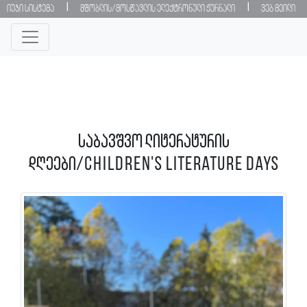
|
|
იუჯი სისტემა
მშობლის/მოსწავლის ელექტრონული ჟურნალი
ვებ მეილი
საბავშვო ლიტერატურის
დღეები/Children's Literature days