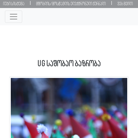
|
|
იუჯი სისტემა
მშობლის/მოსწავლის ელექტრონული ჟურნალი
ვებ მეილი
UG საშობაო ბაზრობა