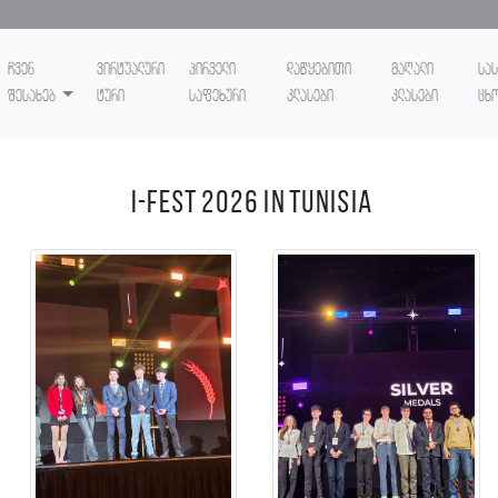
ჩვენ
ვირტუალური
პირველი
დაწყებითი
მაღალი
სა
შესახებ
ტური
საფეხური
კლასები
კლასები
ცხ
I-FEST 2026 in Tunisia