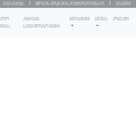
|
|
იუჯი სისტემა
მშობლის/მოსწავლის ელექტრონული ჟურნალი
ვებ მეილი
სკოლო
კემბრიჯის
მედიაცენტრი
გელერეა
კონტაქტი
ოვრება
საერთაშორისო ცენტრი