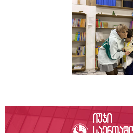
იუჯი
საერთაშ