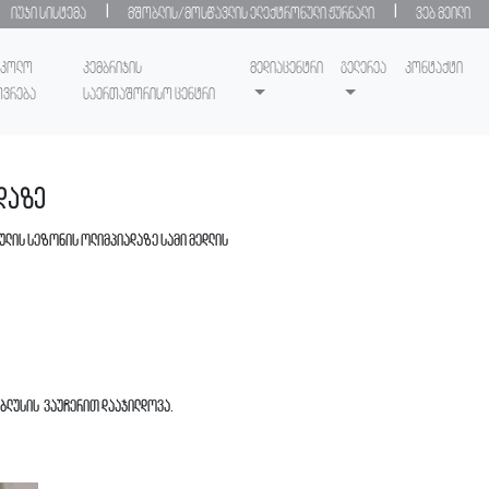
|
|
იუჯი სისტემა
მშობლის/მოსწავლის ელექტრონული ჟურნალი
ვებ მეილი
სკოლო
კემბრიჯის
მედიაცენტრი
გელერეა
კონტაქტი
ოვრება
საერთაშორისო ცენტრი
დაზე
ულის სეზონის ოლიმპიადაზე სამი მედლის
იბლუსის ვაუჩერით დააჯილდოვა.