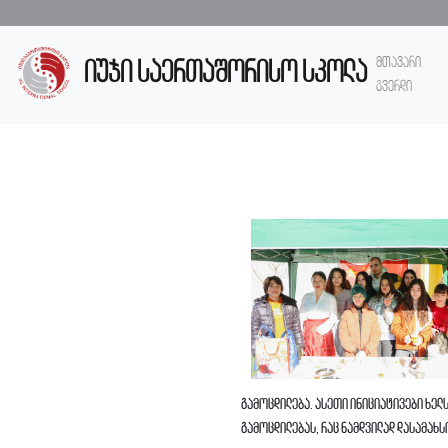
მთავარი
იუჯი საერთაშორისო სკოლა
გვერდი
გამოცდილება. ასეთი ინიციატივები ხელ
გამოცდილებას, რაც ნამდვილად დასამახ