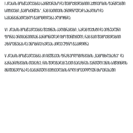
I კლასის მოსწავლეებმა საინტერესო და შემოქმედებითი აქტივობის ფარგლებში
სიტყვები „გამოძერწეს“ , რაც მათთვის ერთდროულად სახალისო და
საგანმანათლებლო გამოცდილება აღმოჩნდა.
VI კლასის მოსწავლეებმა შექმნეს კალიგრამები , სადაც ტექსტი და ვიზუალური
ფორმა ერთმანეთთან ჰარმონიულად იყო შერწყმული, რაც მათ შემოქმედებით
აზროვნებას და ენობრივ ხედვას კიდევ უფრო გაამდიდრა
V კლასის მოსწავლეებმა კი იმუშავეს ფრაზეოლოგიზმების „გაცოცხლებაზე“ და
ბარბარიზმების თემაზე, რის შედეგადაც უკეთ გაიაზრეს ქართული ენის სიწმინდის
მნიშვნელობა და გამართული მეტყველების როლი ყოველდღიურ ცხოვრებაში