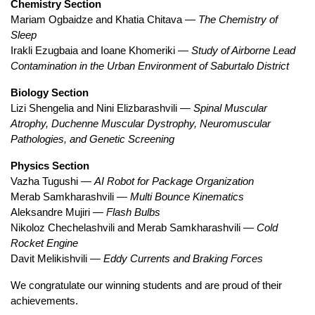
Chemistry Section
Mariam Ogbaidze and Khatia Chitava — 
The Chemistry of 
Sleep
Irakli Ezugbaia and Ioane Khomeriki — 
Study of Airborne Lead 
Contamination in the Urban Environment of Saburtalo District
Biology Section
Lizi Shengelia and Nini Elizbarashvili — 
Spinal Muscular 
Atrophy, Duchenne Muscular Dystrophy, Neuromuscular 
Pathologies, and Genetic Screening
Physics Section
Vazha Tugushi — 
AI Robot for Package Organization
Merab Samkharashvili — 
Multi Bounce Kinematics
Aleksandre Mujiri — 
Flash Bulbs
Nikoloz Chechelashvili and Merab Samkharashvili — 
Cold 
Rocket Engine
Davit Melikishvili — 
Eddy Currents and Braking Forces
We congratulate our winning students and are proud of their 
achievements.