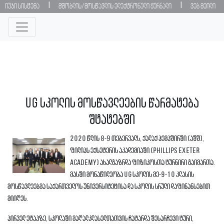
|
|
იუჯი სისტემა
მშობლის/მოსწავლის ელექტრონული ჟურნალი
ვებ მეილი
UG სკოლის მოსწავლეების წარმატება
შტატებში
2020 წლის 8-9 თებერვალს, ქალაქ ჰემპშირში (აშშ),
ფილიპს ექსეტერის აკადემიაში (Phillips Exeter
Academy) ახალგაზრდა ფიზიკოსთა ტურნირი გაიმართა.
მასში მონაწილეობა UG სკოლის მე-9-10 კლასის
მოსწავლეებმა საქართველოს უნივერსიტეტისა და სკოლის სრული დაფინანსებით
მიიღეს.
პირველ ეტაპზე, სკოლაში მაღალკლასელთათვის ჩატარდა შესარჩევი ტური,