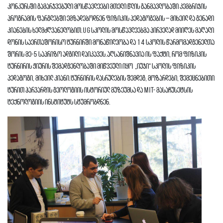
კონკურსში გამარჯვებული მოსწავლეები მთელი წლის განმავლობაში კემბრიჯის
პროგრამის ფარგლებში ემზადებოდნენ ფიზიკის პედაგოგების – მიხეილ და გენადი
კიანების ხელმძღვანელობით.UG სკოლის მოსწავლეებმა პირველად მიიღეს მაღალი
დონის საერთაშორისო ტურნირში მონაწილეობა და 14 სკოლის წარმომადგენელთა
შორის მე-5 საპრიზო ადგილი დაიკავეს.აღსანიშნავია ის ფაქტი, რომ ფიზიკის
ტურნირის ჟიურის შემადგენლობაში მიწვეული იყო „იუჯი“ სკოლის ფიზიკის
პედაგოგი, მიხეილ კიანი.ტურნირის დასრულების შემდეგ, მოზარდები, შემეცნებითი
ტურით ჰარვარდის გეოლოგიის ისტორიულ მუზეუმსა და MIT- მასაჩუსეტსის
ტექნოლოგიის ინსტიტუტს სტუმრობდნენ.