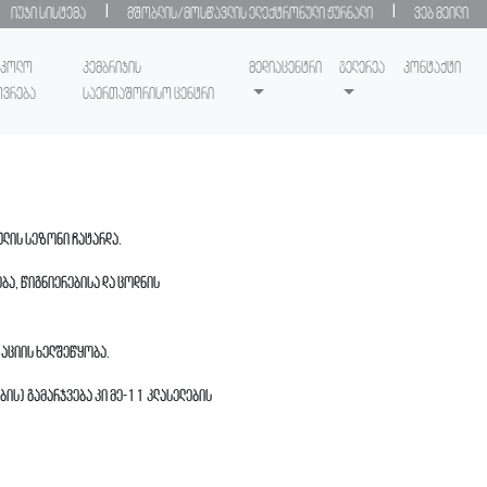
|
|
იუჯი სისტემა
მშობლის/მოსწავლის ელექტრონული ჟურნალი
ვებ მეილი
სკოლო
კემბრიჯის
მედიაცენტრი
გელერეა
კონტაქტი
ოვრება
საერთაშორისო ცენტრი
ულის სეზონი ჩატარდა.
ბა, წიგნიერებისა და ცოდნის
ე
აციის ხელშეწყობა.
ბის) გამარჯვება კი მე-11 კლასელების