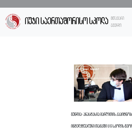
მთავარი
იუჯი საერთაშორისო სკოლა
გვერდი
გუნდმა- ანასტასია მარღითის კაპიტნობ
ინტელქტუალური თამაში UG სკოლის გეორ