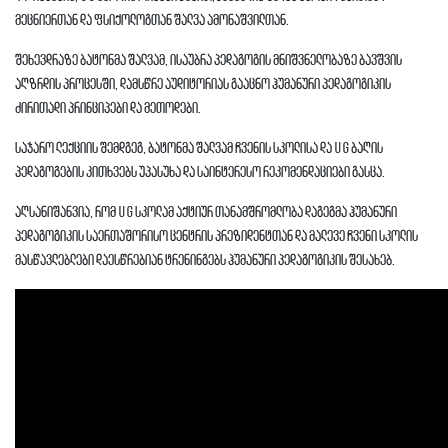
მეცნიერთან და ფსიქოლოგთან შალვა ამონაშვილთან.
შეხევდრაზე ბატონმა შალვამ, ისაუბრა პედაგოგის მნიშვნელობაზე ბავშვის
აღზრდის პროცესში, დამსწრე აუდიტორიას გააცნო ჰუმანური პედაგოგიკის
ძირითადი პრინციპები და მეთოდები.
საჯარო ლექციის შემდგეგ, ბატონმა შალვამ ჩვენის სკოლისა და UG ბაღის
პედაგოგების კითხვებს უპასუხა და საინტერესო რეკომენდაციები გასცა.
აღსანიშანვია, რომ UG სკოლამ აქტიურ თანამშრომლობა დაგეგმა ჰუმანური
პედაგოგიკის საერთაშორისო ცენტრის პრეზიდენტთან და მალევე ჩვენი სკოლის
მასწავლებლები დაესწრებიან ტრენინგებს ჰუმანური პედაგოგიკის შესახებ.