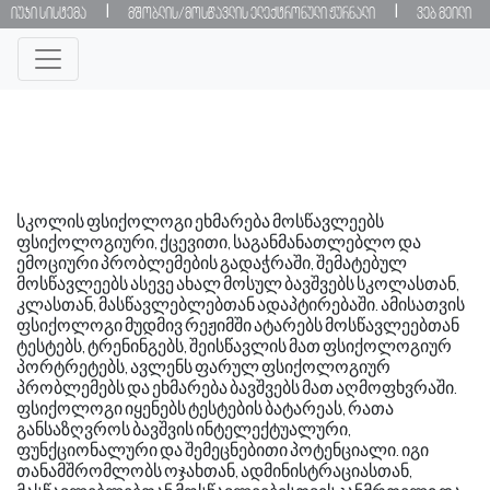
|
|
იუჯი სისტემა
მშობლის/მოსწავლის ელექტრონული ჟურნალი
ვებ მეილი
სკოლის
ფსიქოლოგი
ეხმარება
მოსწავლეებს
ფსიქოლოგიური
ქცევითი
საგანმანათლებლო
და
,
,
ემოციური
პრობლემების
გადაჭრაში
შემატებულ
,
მოსწავლეებს
ასევე
ახალ
მოსულ
ბავშვებს
სკოლასთან
,
კლასთან
მასწავლებლებთან
ადაპტირებაში
ამისათვის
,
.
ფსიქოლოგი
მუდმივ
რეჟიმში
ატარებს
მოსწავლეებთან
ტესტებს
ტრენინგებს
შეისწავლის
მათ
ფსიქოლოგიურ
,
,
პორტრეტებს
ავლენს
ფარულ
ფსიქოლოგიურ
,
პრობლემებს
და
ეხმარება
ბავშვებს
მათ
აღმოფხვრაში
.
ფსიქოლოგი
იყენებს
ტესტების
ბატარეას
რათა
,
განსაზღვროს
ბავშვის
ინტელექტუალური
,
ფუნქციონალური
და
შემეცნებითი
პოტენციალი
იგი
.
თანამშრომლობს
ოჯახთან
ადმინისტრაციასთან
,
,