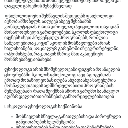
მასწავლებლებთან
მოსწავლეებისთვის
ჯანმრთელი
და
დაცული
გარემოს
შესაქმნელად
.
ფსიქოლოგიური
შესწავლის
შედეგებს
ფსიქოლოგი
აცნობს
მშობელს
აძლევს
ასევე
შესაბამის
,
კონსულტაციას
რათა
დროულად
ავიცილოთ
თავიდან
,
მოსალოდნელი
გართულებები
სკოლის
ფსიქოლოგი
.
იყენებს
ისეთ
პრევენციულ
პროგრამებს
რომლის
,
საშუალებითაც
„
იუჯი
“
სკოლის
მოსწავლეები
არიან
ხალისიანები
სოციალურ
გარემოში
ინტეგრირებულნი
,
,
ოპტიმისტები
რაც
თავის
მხრივ
მათ
აკადემიურ
,
,
,
მოსწრებაზეც
აისახება
.
ფსიქოლოგი
არის
მნიშვნელოვანი
ფიგურა
მოსწავლის
ცხოვრებაში
სკოლის
ფსიქოლოგი
პედაგოგებთან
.
ერთად
მონაწილეობას
იღებს
სხვადასხვა
საფეხურის
მოსწავლეთათვის
აღმზრდელობითი
პროგრამების
შემუშავებაში
რათა
შეიქმნას
სწორი
გარემო
სასწავლო
,
-
აღმზრდელობითი
მიზნების
განხორციელებისათვის
.
სკოლის
ფსიქოლოგის
საქმიანობა
UG
:
მოსწავლის
სწავლა
განათლებისა
და
პიროვნული
-
განვითარების
ხელშეწყობა
;
ურთიერთობის
ჩამოყალიბება
და
შენარჩუნება