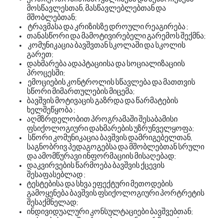
მოსწავლესთან
მასწავლებლებთან
და
,
მშობლებთან
;
ტრავმასა
და
კრიზისზე
დროული
რეაგირება
;
თანასწორი
და
მამოტივირებელი
გარემოს
შექმნა
;
კომუნიკაცია
ბავშვთან
სკოლაში
და
სკოლის
გარეთ
;
დახმარება
ადაპტაციისა
და
სოციალიზაციის
პროცესში
;
ემოციების
კონტროლის
სწავლება
და
მათთვის
სწორი
მიმართულების
მიცემა
;
ბავშვის
მოტივაცის
გაზრდა
და
წარმატების
ხელშეწყობა
;
აღმზრდელობით
პროგრამაში
შესაბამისი
ფსიქოლოგიური
დახმარების
უზრუნველყოფა
;
სწორი
კომუნიკაცია
ბავშვის
დამრიგებელთან
,
საგნობრივ
პედაგოგებსა
და
მშობლებთან
სრული
და
ამომწურავი
ინფორმაციის
მისაღებად
;
დაკვირვების
წარმოება
ბავშვის
ქცევის
შესაფასებლად
;
ტესტებისა
და
სხვა
ეფექტური
მეთოდების
გამოყენება
ბავშვის
ფსიქოლოგიური
პორტრეტის
შესაქმნელად
;
ინდივიდუალური
კონსულტაციები
ბავშვებთან
;