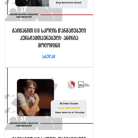
გაიცანით UG სკოლის წარმატებული
კურსდამთავრებული- ანდრია
მოლოდინი
სრულად