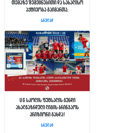
თემაზე შემეცნებითი და სახალისო
აქტივობა გაიმართა.
სრულად
UG სკოლის ფუტსალის გუნდი
ახალგაზრდული ლიგის ბრინჯაოს
პრიზიორი გახდა!
სრულად