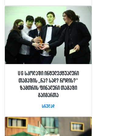
UG სკოლაში ინტელექტუალური
თამაშის „რა? სად? როდის?“
ზამთრის ფინალური თამაში
გაიმართა
სრულად