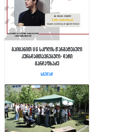
გაიცანით UG სკოლის წარმატებული
კურსდამთავრებული- დაჩი
გარდაფხაძე
სრულად