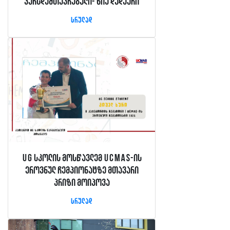
კურსდამთავრებული- ნია დუდაური
სრულად
UG სკოლის მოსწავლემ UCMAS-ის
ეროვნულ ჩემპიონატზე მთავარი
პრიზი მოიპოვა
სრულად