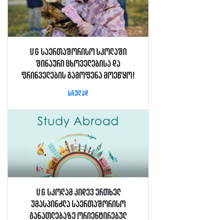
UG საერთაშორისო სკოლაში
შინაური ცხოველებისა და
ფრინველების გამოფენა მოეწყო!
სრულად
UG სკოლამ კიდევ ერთხელ
უმასპინძლა საერთაშორისო
განათლებაზე ორიენტირებულ