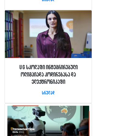
UG სკოლაში ინტეგრირებული
ოლიმპიადა კოდირებასა და
ელექტრონიკაში
სრულად