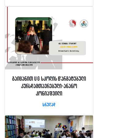
გაიცანით UG სკოლის წარმატებული
კურსდამთავრებული-ანანო
კონიაშვილი
სრულად