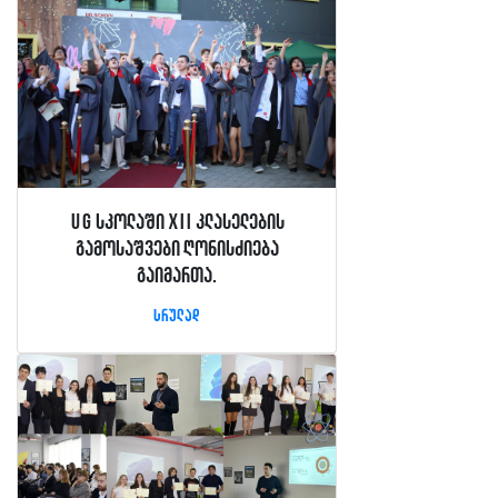
UG სკოლაში XII კლასელების
გამოსაშვები ღონისძიება
გაიმართა.
სრულად