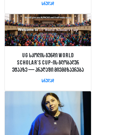
სრულად
UG სკოლის გუნდი World
Scholar’s Cup-ის გლობალურ
ეტაპზე — პრაღაში მიემგზავრება
სრულად