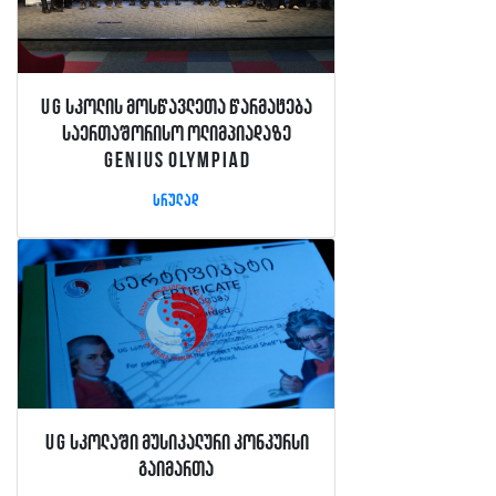
UG სკოლის მოსწავლეთა წარმატება
საერთაშორისო ოლიმპიადაზე
GENIUS Olympiad
სრულად
UG სკოლაში მუსიკალური კონკურსი
გაიმართა