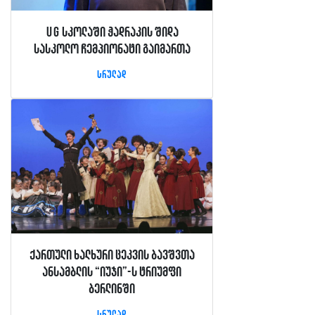
UG სკოლაში ჭადრაკის შიდა
სასკოლო ჩემპიონატი გაიმართა
სრულად
ქართული ხალხური ცეკვის ბავშვთა
ანსამბლის “იუჯი”-ს ტრიუმფი
ბერლინში
სრულად