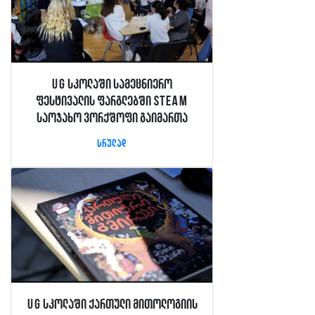
UG სკოლაში სამეცნიერო
ფესტივალის ფარგლებში STEAM
საოჯახო ვორქშოფი გაიმართა
სრულად
UG სკოლაში ქართული მითოლოგიის