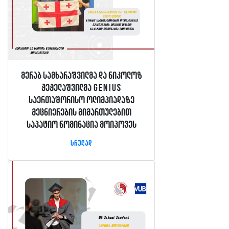
მერაბ სამხარაშვილმა და ნიკოლოზ
ჭეჭელაშვილმა GENIUS
საერთაშორისო ოლიმპიადაზე
მეცნიერების მიმართულებით
საპატიო ნომინაცია მოიპოვეს
სრულად