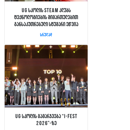
UG სკოლის STEAM კლუბს
ტექნოლოგიების მიმართულებით
განსაკუთრებული სტუმარი ეწვია
სრულად
UG სკოლის გამარჯვება “I-FEST
2026”-ზე