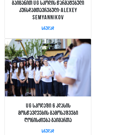
გაიცანით UG სკოლის წარმატებული
კურსდამთავრებული-Alexey
Semyannikov
სრულად
UG სკოლაში 6 კლასის
მოსწავლეების გამოსაშვები
ღონისძიება გაიმართა
სრულად