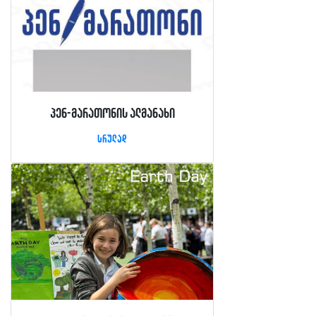
პენ-მარათონის ალმანახი
სრულად