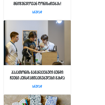
მნიშვნელოვან ღონისძიებას!
სრულად
ჰაკათონის გამარჯვებული გუნდი
ჩვენი კურსდამთავრებულები გახდა
სრულად